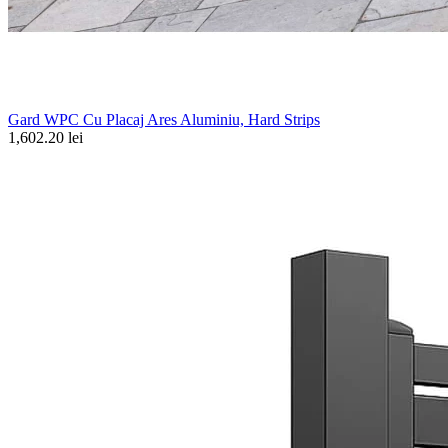
Gard WPC Cu Placaj Ares Aluminiu, Hard Strips
1,602.20 lei