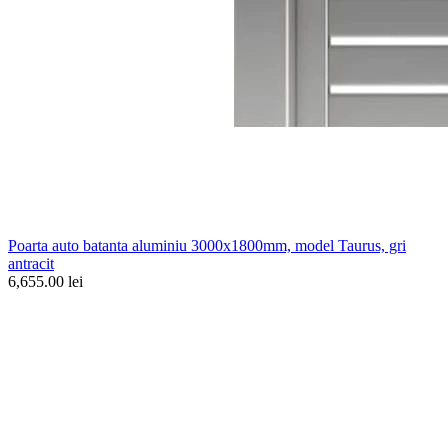
Poarta auto batanta aluminiu 3000x1800mm, model Taurus, gri
antracit
6,655.00 lei