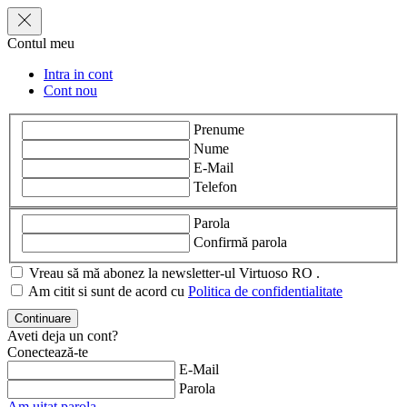
Contul meu
Intra in cont
Cont nou
Prenume
Nume
E-Mail
Telefon
Parola
Confirmă parola
Vreau să mă abonez la newsletter-ul Virtuoso RO .
Am citit si sunt de acord cu
Politica de confidentialitate
Aveti deja un cont?
Conectează-te
E-Mail
Parola
Am uitat parola