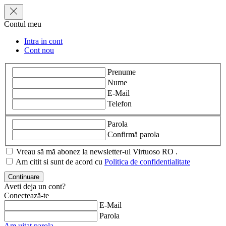
Contul meu
Intra in cont
Cont nou
Prenume
Nume
E-Mail
Telefon
Parola
Confirmă parola
Vreau să mă abonez la newsletter-ul Virtuoso RO .
Am citit si sunt de acord cu
Politica de confidentialitate
Aveti deja un cont?
Conectează-te
E-Mail
Parola
Am uitat parola