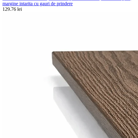
margine intarita cu gauri de prindere
129.76 lei