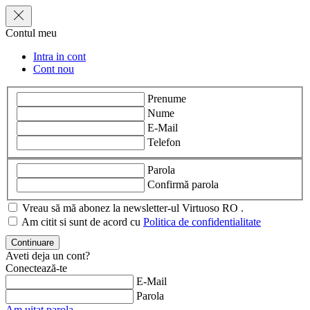
Contul meu
Intra in cont
Cont nou
Prenume
Nume
E-Mail
Telefon
Parola
Confirmă parola
Vreau să mă abonez la newsletter-ul Virtuoso RO .
Am citit si sunt de acord cu
Politica de confidentialitate
Aveti deja un cont?
Conectează-te
E-Mail
Parola
Am uitat parola