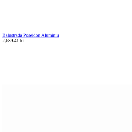
Balustrada Poseidon Aluminiu
2,689.41 lei