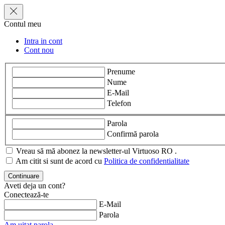
Contul meu
Intra in cont
Cont nou
Prenume
Nume
E-Mail
Telefon
Parola
Confirmă parola
Vreau să mă abonez la newsletter-ul Virtuoso RO .
Am citit si sunt de acord cu
Politica de confidentialitate
Aveti deja un cont?
Conectează-te
E-Mail
Parola
Am uitat parola