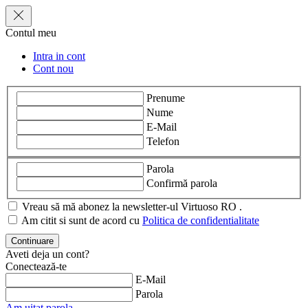
Contul meu
Intra in cont
Cont nou
Prenume
Nume
E-Mail
Telefon
Parola
Confirmă parola
Vreau să mă abonez la newsletter-ul Virtuoso RO .
Am citit si sunt de acord cu
Politica de confidentialitate
Aveti deja un cont?
Conectează-te
E-Mail
Parola
Am uitat parola