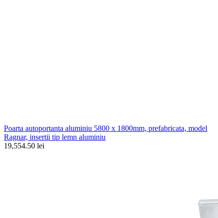
Poarta autoportanta aluminiu 5800 x 1800mm, prefabricata, model
Ragnar, insertii tip lemn aluminiu
19,554.50 lei