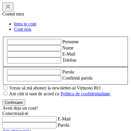
Contul meu
Intra in cont
Cont nou
Prenume
Nume
E-Mail
Telefon
Parola
Confirmă parola
Vreau să mă abonez la newsletter-ul Virtuoso RO .
Am citit si sunt de acord cu
Politica de confidentialitate
Aveti deja un cont?
Conectează-te
E-Mail
Parola
Am uitat parola