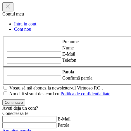
Contul meu
Intra in cont
Cont nou
Prenume
Nume
E-Mail
Telefon
Parola
Confirmă parola
Vreau să mă abonez la newsletter-ul Virtuoso RO .
Am citit si sunt de acord cu
Politica de confidentialitate
Aveti deja un cont?
Conectează-te
E-Mail
Parola
Am uitat parola