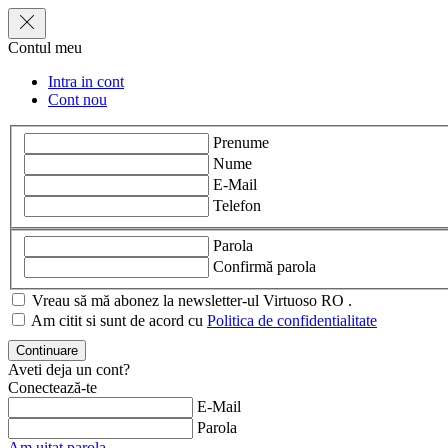
Contul meu
Intra in cont
Cont nou
Prenume
Nume
E-Mail
Telefon
Parola
Confirmă parola
Vreau să mă abonez la newsletter-ul Virtuoso RO .
Am citit si sunt de acord cu
Politica de confidentialitate
Aveti deja un cont?
Conectează-te
E-Mail
Parola
Am uitat parola