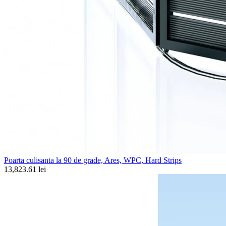
Poarta culisanta la 90 de grade, Ares, WPC, Hard Strips
13,823.61 lei