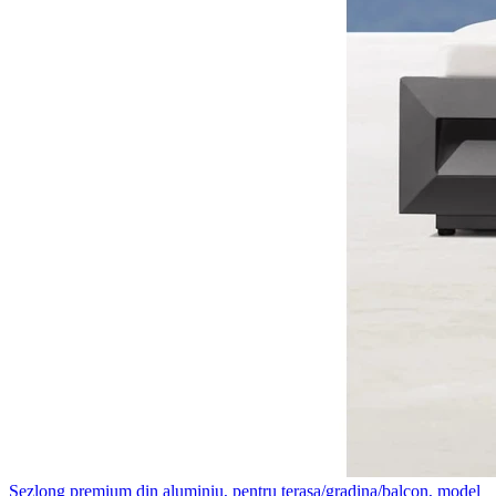
Sezlong premium din aluminiu, pentru terasa/gradina/balcon, model