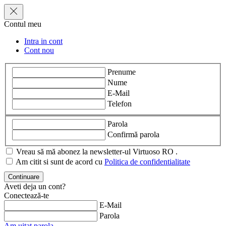
Contul meu
Intra in cont
Cont nou
Prenume
Nume
E-Mail
Telefon
Parola
Confirmă parola
Vreau să mă abonez la newsletter-ul Virtuoso RO .
Am citit si sunt de acord cu
Politica de confidentialitate
Aveti deja un cont?
Conectează-te
E-Mail
Parola
Am uitat parola