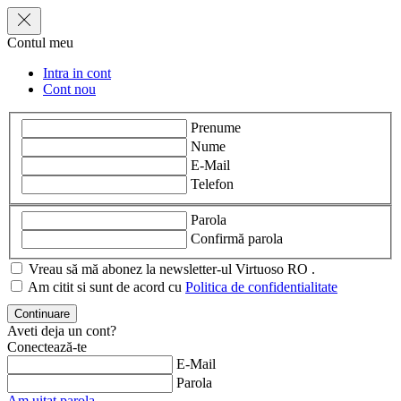
Contul meu
Intra in cont
Cont nou
Prenume
Nume
E-Mail
Telefon
Parola
Confirmă parola
Vreau să mă abonez la newsletter-ul Virtuoso RO .
Am citit si sunt de acord cu
Politica de confidentialitate
Aveti deja un cont?
Conectează-te
E-Mail
Parola
Am uitat parola