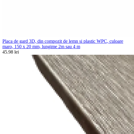
Placa de gard 3D, din compozit de lemn si plastic WPC, culoare
maro, 150 x 20 mm, lungime 2m sau 4 m
45.98 lei