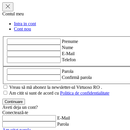
Contul meu
Intra in cont
Cont nou
Prenume
Nume
E-Mail
Telefon
Parola
Confirmă parola
Vreau să mă abonez la newsletter-ul Virtuoso RO .
Am citit si sunt de acord cu
Politica de confidentialitate
Aveti deja un cont?
Conectează-te
E-Mail
Parola
Am uitat parola