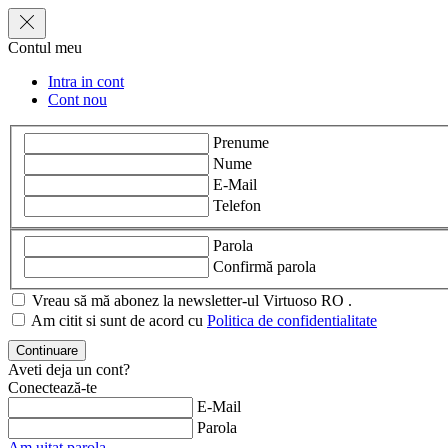
Contul meu
Intra in cont
Cont nou
Prenume
Nume
E-Mail
Telefon
Parola
Confirmă parola
Vreau să mă abonez la newsletter-ul Virtuoso RO .
Am citit si sunt de acord cu
Politica de confidentialitate
Aveti deja un cont?
Conectează-te
E-Mail
Parola
Am uitat parola