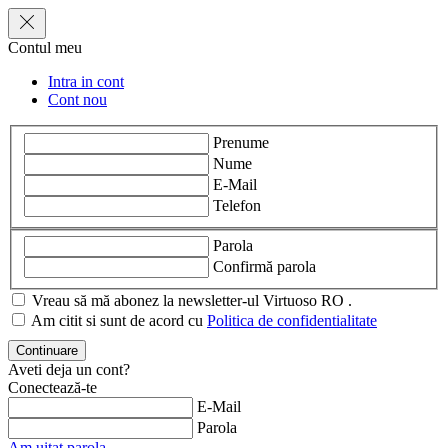
Contul meu
Intra in cont
Cont nou
Prenume
Nume
E-Mail
Telefon
Parola
Confirmă parola
Vreau să mă abonez la newsletter-ul Virtuoso RO .
Am citit si sunt de acord cu
Politica de confidentialitate
Aveti deja un cont?
Conectează-te
E-Mail
Parola
Am uitat parola