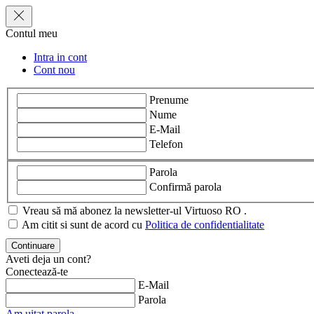
Contul meu
Intra in cont
Cont nou
Prenume
Nume
E-Mail
Telefon
Parola
Confirmă parola
Vreau să mă abonez la newsletter-ul Virtuoso RO .
Am citit si sunt de acord cu
Politica de confidentialitate
Aveti deja un cont?
Conectează-te
E-Mail
Parola
Am uitat parola