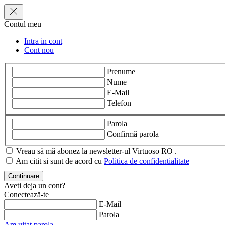
Contul meu
Intra in cont
Cont nou
Prenume
Nume
E-Mail
Telefon
Parola
Confirmă parola
Vreau să mă abonez la newsletter-ul Virtuoso RO .
Am citit si sunt de acord cu
Politica de confidentialitate
Aveti deja un cont?
Conectează-te
E-Mail
Parola
Am uitat parola