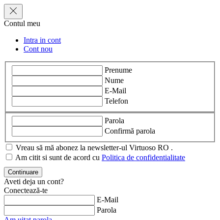
Contul meu
Intra in cont
Cont nou
Prenume
Nume
E-Mail
Telefon
Parola
Confirmă parola
Vreau să mă abonez la newsletter-ul Virtuoso RO .
Am citit si sunt de acord cu
Politica de confidentialitate
Aveti deja un cont?
Conectează-te
E-Mail
Parola
Am uitat parola