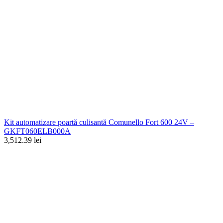
Kit automatizare poartă culisantă Comunello Fort 600 24V –
GKFT060ELB000A
3,512.39 lei