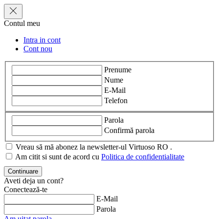
Contul meu
Intra in cont
Cont nou
Prenume
Nume
E-Mail
Telefon
Parola
Confirmă parola
Vreau să mă abonez la newsletter-ul Virtuoso RO .
Am citit si sunt de acord cu
Politica de confidentialitate
Aveti deja un cont?
Conectează-te
E-Mail
Parola
Am uitat parola