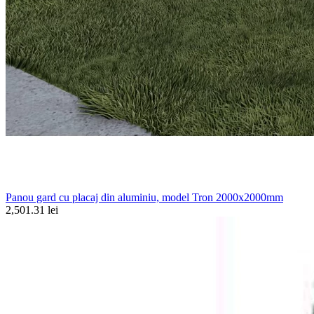
Panou gard cu placaj din aluminiu, model Tron 2000x2000mm
2,501.31 lei