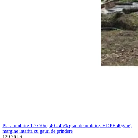
Plasa umbrire 1.7x50m, 40 - 45% grad de umbrire, HDPE 40g/m²,
margine intarita cu gauri de prindere
129.76 lei