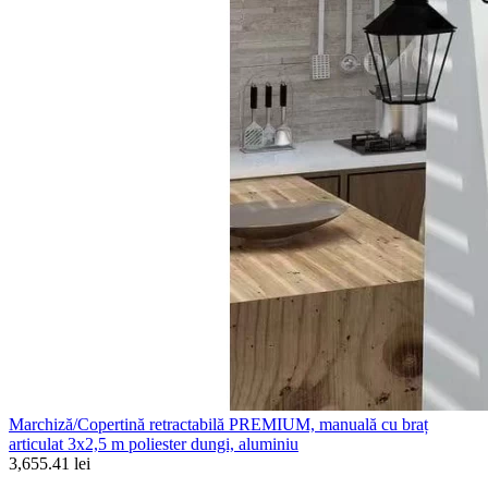
Marchiză/Copertină retractabilă PREMIUM, manuală cu braț
articulat 3x2,5 m poliester dungi, aluminiu
3,655.41 lei