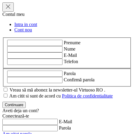
Contul meu
Intra in cont
Cont nou
Prenume
Nume
E-Mail
Telefon
Parola
Confirmă parola
Vreau să mă abonez la newsletter-ul Virtuoso RO .
Am citit si sunt de acord cu
Politica de confidentialitate
Aveti deja un cont?
Conectează-te
E-Mail
Parola
Am uitat parola