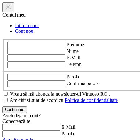
Contul meu
Intra in cont
Cont nou
Prenume
Nume
E-Mail
Telefon
Parola
Confirmă parola
Vreau să mă abonez la newsletter-ul Virtuoso RO .
Am citit si sunt de acord cu
Politica de confidentialitate
Aveti deja un cont?
Conectează-te
E-Mail
Parola
Am uitat parola