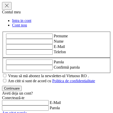
Contul meu
Intra in cont
Cont nou
Prenume
Nume
E-Mail
Telefon
Parola
Confirmă parola
Vreau să mă abonez la newsletter-ul Virtuoso RO .
Am citit si sunt de acord cu
Politica de confidentialitate
Aveti deja un cont?
Conectează-te
E-Mail
Parola
Am uitat parola