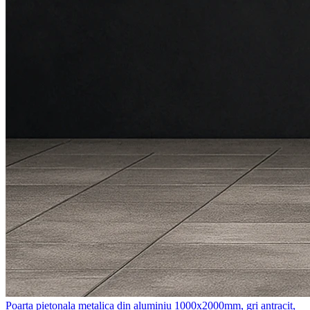
Poarta pietonala metalica din aluminiu 1000x2000mm, gri antracit,